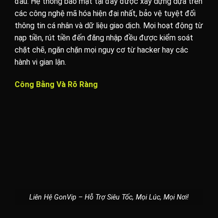
đầu. Hệ thống bảo mật tại đây được xây dựng dựa trên
các công nghệ mã hóa hiện đại nhất, bảo vệ tuyệt đối
thông tin cá nhân và dữ liệu giao dịch. Mọi hoạt động từ
nạp tiền, rút tiền đến đăng nhập đều được kiểm soát
chặt chẽ, ngăn chặn mọi nguy cơ từ hacker hay các
hành vi gian lận.
Công Bằng Và Rõ Ràng
Liên Hệ GonVip – Hỗ Trợ Siêu Tốc, Mọi Lúc, Mọi Nơi!