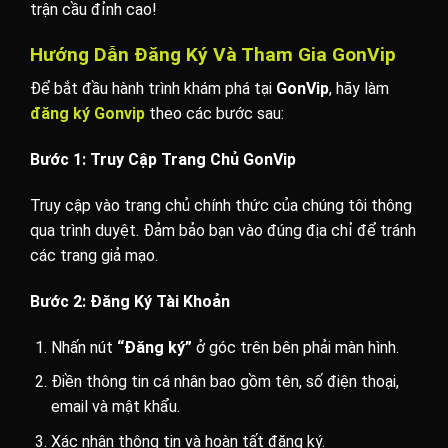
trận cầu đỉnh cao!
Hướng Dẫn Đăng Ký Và Tham Gia GonVip
Để bắt đầu hành trình khám phá tại
GonVip
, hãy làm
đăng ký Gonvip
theo các bước sau:
Bước 1: Truy Cập Trang Chủ GonVip
Truy cập vào trang chủ chính thức của chúng tôi thông
qua trình duyệt. Đảm bảo bạn vào đúng địa chỉ để tránh
các trang giả mạo.
Bước 2: Đăng Ký Tài Khoản
Nhấn nút
“Đăng ký”
ở góc trên bên phải màn hình.
Điền thông tin cá nhân bao gồm tên, số điện thoại,
email và mật khẩu.
Xác nhận thông tin và hoàn tất đăng ký.