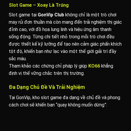
Slot Game – Xoay Là Trúng
Slot game tại
GonVip Club
không chỉ là một trò chơi
may rủi đơn thuần mà còn mang đến trải nghiệm thị giác
đỉnh cao, với đồ họa lung linh và hiệu ứng âm thanh
sống động. Từng chi tiết nhỏ trong mỗi trò chơi đều
được thiết kế kỹ lưỡng để tạo nên cảm giác phấn khích
tột độ, khiến bạn như lạc vào một thế giới giải trí đầy
sắc màu.
Tham khảo các chứng chỉ pháp lý giúp
KO66
khẳng
định vị thế vững chắc trên thị trường.
Đa Dạng Chủ Đề Và Trải Nghiệm
Tại GonVip, kho slot game đa dạng về chủ đề và phong
cách chơi sẽ khiến bạn “quay không muốn dừng”: