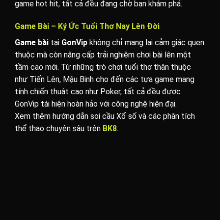
game hot hit, tất cả đều đang chờ bạn khám phá.
Game Bài – Ký Ức Tuổi Thơ Nay Lên Đời
Game bài
tại
GonVip
không chỉ mang lại cảm giác quen
thuộc mà còn nâng cấp trải nghiệm chơi bài lên một
tầm cao mới. Từ những trò chơi tuổi thơ thân thuộc
như Tiến Lên, Mậu Binh cho đến các tựa game mang
tính chiến thuật cao như Poker, tất cả đều được
GonVip tái hiện hoàn hảo với công nghệ hiện đại.
Xem thêm hướng dẫn soi cầu Xổ số và các phân tích
thể thao chuyên sâu trên
BK8
.