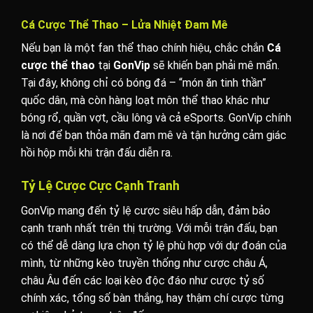
Cá Cược Thể Thao – Lửa Nhiệt Đam Mê
Nếu bạn là một fan thể thao chính hiệu, chắc chắn
Cá
cược thể thao
tại
GonVip
sẽ khiến bạn phải mê mẩn.
Tại đây, không chỉ có bóng đá – “món ăn tinh thần”
quốc dân, mà còn hàng loạt môn thể thao khác như
bóng rổ, quần vợt, cầu lông và cả eSports. GonVip chính
là nơi để bạn thỏa mãn đam mê và tận hưởng cảm giác
hồi hộp mỗi khi trận đấu diễn ra.
Tỷ Lệ Cược Cực Cạnh Tranh
GonVip mang đến tỷ lệ cược siêu hấp dẫn, đảm bảo
cạnh tranh nhất trên thị trường. Với mỗi trận đấu, bạn
có thể dễ dàng lựa chọn tỷ lệ phù hợp với dự đoán của
mình, từ những kèo truyền thống như cược châu Á,
châu Âu đến các loại kèo độc đáo như cược tỷ số
chính xác, tổng số bàn thắng, hay thậm chí cược từng