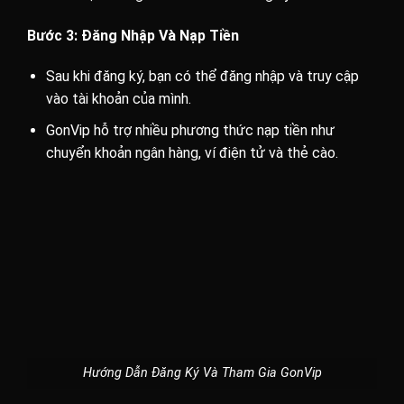
Bước 3: Đăng Nhập Và Nạp Tiền
Sau khi đăng ký, bạn có thể đăng nhập và truy cập
vào tài khoản của mình.
GonVip hỗ trợ nhiều phương thức nạp tiền như
chuyển khoản ngân hàng, ví điện tử và thẻ cào.
Hướng Dẫn Đăng Ký Và Tham Gia GonVip