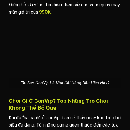
Đừng bỏ lỡ cơ hội tìm hiểu thêm về các vòng quay may
mắn giá trị của
99OK
.
Tại Sao GonVip Là Nhà Cái Hàng Đầu Hiện Nay?
Chơi Gì Ở GonVip? Top Những Trò Chơi
Không Thể Bỏ Qua
Khi đã “hạ cánh” ở GonVip, bạn sẽ thấy ngay kho trò chơi
siêu đa dạng. Từ những game quen thuộc đến các tựa