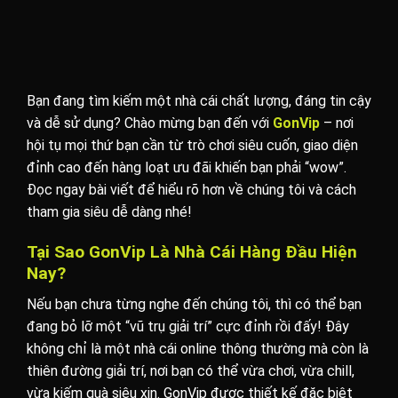
Bạn đang tìm kiếm một nhà cái chất lượng, đáng tin cậy
và dễ sử dụng? Chào mừng bạn đến với
GonVip
– nơi
hội tụ mọi thứ bạn cần từ trò chơi siêu cuốn, giao diện
đỉnh cao đến hàng loạt ưu đãi khiến bạn phải “wow”.
Đọc ngay bài viết để hiểu rõ hơn về chúng tôi và cách
tham gia siêu dễ dàng nhé!
Tại Sao GonVip Là Nhà Cái Hàng Đầu Hiện
Nay?
Nếu bạn chưa từng nghe đến chúng tôi, thì có thể bạn
đang bỏ lỡ một “vũ trụ giải trí” cực đỉnh rồi đấy! Đây
không chỉ là một nhà cái online thông thường mà còn là
thiên đường giải trí, nơi bạn có thể vừa chơi, vừa chill,
vừa kiếm quà siêu xịn. GonVip được thiết kế đặc biệt