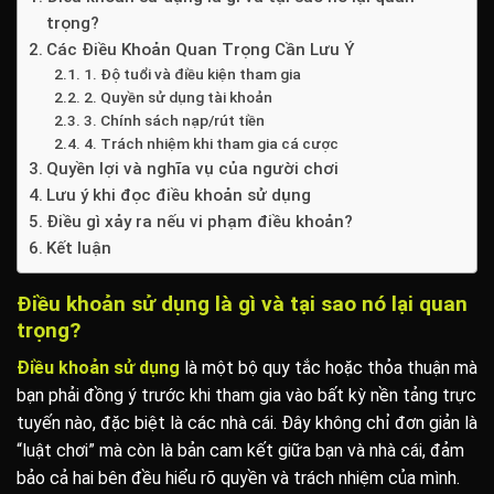
trọng?
Các Điều Khoản Quan Trọng Cần Lưu Ý
1. Độ tuổi và điều kiện tham gia
2. Quyền sử dụng tài khoản
3. Chính sách nạp/rút tiền
4. Trách nhiệm khi tham gia cá cược
Quyền lợi và nghĩa vụ của người chơi
Lưu ý khi đọc điều khoản sử dụng
Điều gì xảy ra nếu vi phạm điều khoản?
Kết luận
Điều khoản sử dụng là gì và tại sao nó lại quan
trọng?
Điều khoản sử dụng
là một bộ quy tắc hoặc thỏa thuận mà
bạn phải đồng ý trước khi tham gia vào bất kỳ nền tảng trực
tuyến nào, đặc biệt là các nhà cái. Đây không chỉ đơn giản là
“luật chơi” mà còn là bản cam kết giữa bạn và nhà cái, đảm
bảo cả hai bên đều hiểu rõ quyền và trách nhiệm của mình.