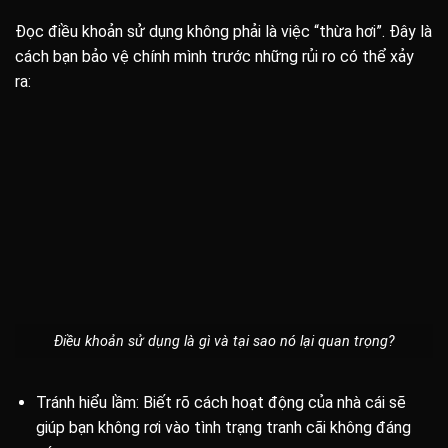
Đọc điều khoản sử dụng không phải là việc “thừa hơi”. Đây là
cách bạn bảo vệ chính mình trước những rủi ro có thể xảy
ra:
Điều khoản sử dụng là gì và tại sao nó lại quan trọng?
Tránh hiểu lầm: Biết rõ cách hoạt động của nhà cái sẽ
giúp bạn không rơi vào tình trạng tranh cãi không đáng