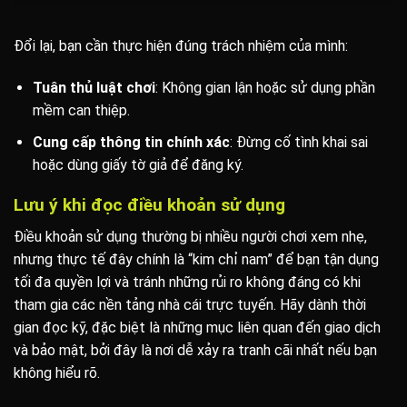
Đổi lại, bạn cần thực hiện đúng trách nhiệm của mình:
Tuân thủ luật chơi
: Không gian lận hoặc sử dụng phần
mềm can thiệp.
Cung cấp thông tin chính xác
: Đừng cố tình khai sai
hoặc dùng giấy tờ giả để đăng ký.
Lưu ý khi đọc điều khoản sử dụng
Điều khoản sử dụng thường bị nhiều người chơi xem nhẹ,
nhưng thực tế đây chính là “kim chỉ nam” để bạn tận dụng
tối đa quyền lợi và tránh những rủi ro không đáng có khi
tham gia các nền tảng nhà cái trực tuyến. Hãy dành thời
gian đọc kỹ, đặc biệt là những mục liên quan đến giao dịch
và bảo mật, bởi đây là nơi dễ xảy ra tranh cãi nhất nếu bạn
không hiểu rõ.