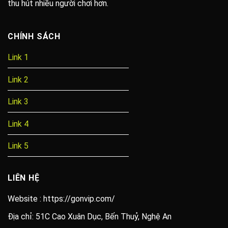
thu hút nhiều người chơi hơn.
CHÍNH SÁCH
Link 1
Link 2
Link 3
Link 4
Link 5
LIÊN HỆ
Website : https://gonvip.com/
Địa chỉ: 51C Cao Xuân Dục, Bến Thuỷ, Nghệ An