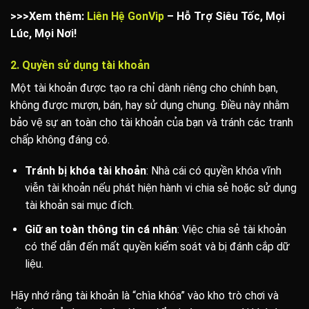
>>>Xem thêm:
Liên Hệ GonVip
– Hỗ Trợ Siêu Tốc, Mọi
Lúc, Mọi Nơi!
2. Quyền sử dụng tài khoản
Một tài khoản được tạo ra chỉ dành riêng cho chính bạn,
không được mượn, bán, hay sử dụng chung. Điều này nhằm
bảo vệ sự an toàn cho tài khoản của bạn và tránh các tranh
chấp không đáng có.
Tránh bị khóa tài khoản
: Nhà cái có quyền khóa vĩnh
viễn tài khoản nếu phát hiện hành vi chia sẻ hoặc sử dụng
tài khoản sai mục đích.
Giữ an toàn thông tin cá nhân
: Việc chia sẻ tài khoản
có thể dẫn đến mất quyền kiểm soát và bị đánh cắp dữ
liệu.
Hãy nhớ rằng tài khoản là “chìa khóa” vào kho trò chơi và