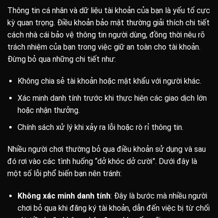
Thông tin cá nhân và dữ liệu tài khoản của bạn là yếu tố cực
kỳ quan trọng. Điều khoản bảo mật thường giải thích chi tiết
cách nhà cái bảo vệ thông tin người dùng, đồng thời nêu rõ
trách nhiệm của bạn trong việc giữ an toàn cho tài khoản.
Đừng bỏ qua những chi tiết như:
Không chia sẻ tài khoản hoặc mật khẩu với người khác.
Xác minh danh tính trước khi thực hiện các giao dịch lớn
hoặc nhận thưởng.
Chính sách xử lý khi xảy ra lỗi hoặc rò rỉ thông tin.
Nhiều người chơi thường bỏ qua điều khoản sử dụng và sau
đó rơi vào các tình huống “dở khóc dở cười”. Dưới đây là
một số lỗi phổ biến bạn nên tránh:
Không xác minh danh tính
: Đây là bước mà nhiều người
chơi bỏ qua khi đăng ký tài khoản, dẫn đến việc bị từ chối